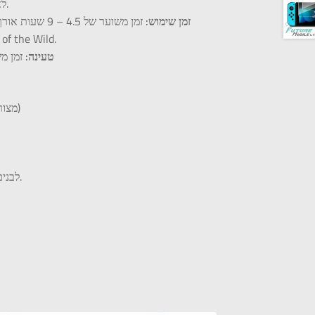
Lithium-ion battery 4310mAh לא ניתנן להסרה.
זמן שימוש:
זמן משוער של 
 Breath of the Wild.
טעינה:
זמן משוער של 3 שעות *בעת
4 אינץ’ גבוה, 9.5 אינץ’ ואורך 0.55 אינץ ’(עם Joy-Con מצורף)
המארז כולל בקרי Joy-Con לבנים, קונסולה שחורה, ותחנת עגינה לבנה.