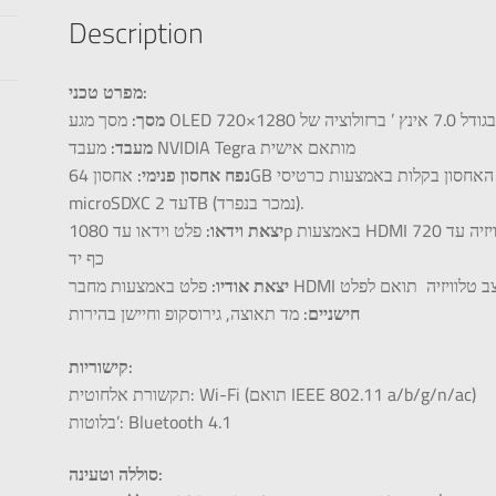
Description
מפרט טכני:
מסך:
מסך מגע
OLED
מעבד:
מעבד
NVIDIA
Tegra מותאם אישית
נפח אחסון פנימי:
אחסון 64GB ניתן להרחיב את שטח האחסון בקלות באמצעות כרטיסי microSDHC או
microSDXC עד 2TB (נמכר בנפרד).
יצאת וידאו:
פלט וידאו עד 1080p באמצעות
HDMI
במצב טלוויזיה עד 720p באמצעות מסך מובנה במצב שולחן ומוד
כף יד
יצאת אודיו:
פלט באמצעות מחבר
HDMI
חישניים:
מד תאוצה, גירוסקופ וחיישן בהירות
קישוריות:
תקשורת אלחוטית: Wi-Fi (תואם
IEEE
802.11 a/b/g/n/ac)
בלוטות’: Bluetooth 4.1
סוללה וטעינה: