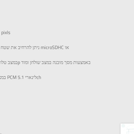
בגודל 7.0 אינץ ’ ברזולוציה של 1280×720 pixls
במצב טלוויזיה תואם לפלט
PCM
לינארי 5.1ch