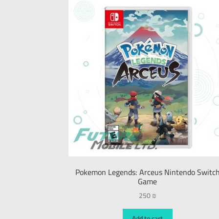
Pokemon Legends: Arceus Nintendo Switc
Game
250
₪
Add to cart