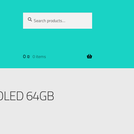
Search
0
₪
0 items
 OLED 64GB