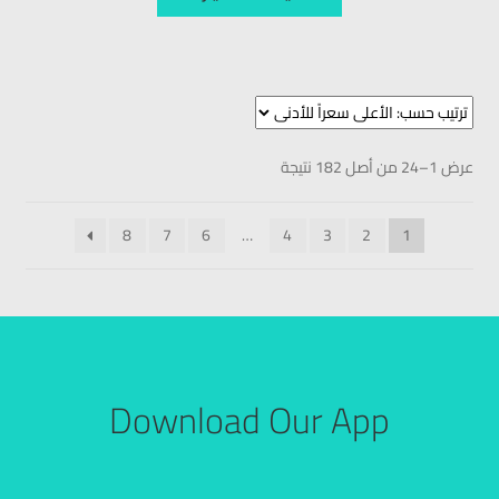
عرض 1–24 من أصل 182 نتيجة
8
7
6
…
4
3
2
1
Download Our App