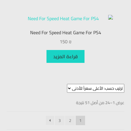
Need For Speed Heat Game For PS4
150
₪
قراءة المزيد
عرض 1–24 من أصل 51 نتيجة
3
2
1