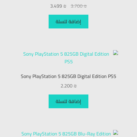
3.499
₪
3.700
₪
الشاشات
إضافة للسلة
الأجهزة الصوتية
الطابعات وأجهزة العرض
الإنترنت والشبكات
الاكسسوارات
Sony PlayStation 5 825GB Digital Edition PS5
2.200
₪
الحاسوب
إضافة للسلة
حسابي
English