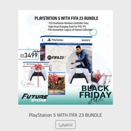
كرسي ألعاب
سماعات ألعاب
مكبرات صوت الألعاب
Gaming Headsets
Gaming Speakers
كيبورد جيمينج
ماوس جيمينج
PlayStation 5 WITH FIFA 23 BUNDLE
تابليت
تخفيض!